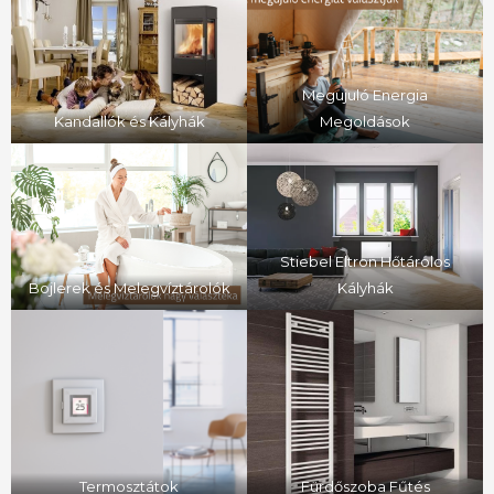
Megujuló Energia
Kandallók és Kályhák
Megoldások
Stiebel Eltron Hőtárolos
Bojlerek és Melegvíztárolók
Kályhák
Termosztátok
Fürdőszoba Fűtés