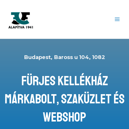
Skip
to
content
MAI
ME
Budapest, Baross u 104, 1082
FÜRJES KELLÉKHÁZ
Márkabolt, szaküzlet és
webshop​