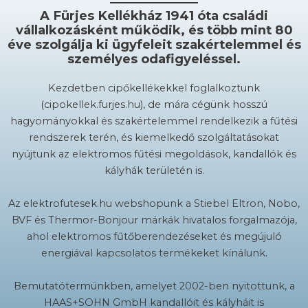
A Fürjes Kellékház 1941 óta családi
vállalkozásként működik, és több mint 80
éve szolgálja ki ügyfeleit szakértelemmel és
személyes odafigyeléssel.
Kezdetben cipőkellékekkel foglalkoztunk
(cipokellek.furjes.hu), de mára cégünk hosszú
hagyományokkal és szakértelemmel rendelkezik a fűtési
rendszerek terén, és kiemelkedő szolgáltatásokat
nyújtunk az elektromos fűtési megoldások, kandallók és
kályhák területén is.
Az elektrofutesek.hu webshopunk a Stiebel Eltron, Nobo,
BVF és Thermor-Bonjour márkák hivatalos forgalmazója,
ahol elektromos fűtőberendezéseket és megújuló
energiával kapcsolatos termékeket kínálunk.
Bemutatótermünkben, amelyet 2002-ben nyitottunk, a
HAAS+SOHN GmbH kandallóit és kályháit is