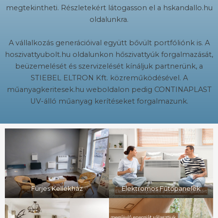
megtekintheti. Részletekért látogasson el a hskandallo.hu
oldalunkra.
A vállalkozás generációival együtt bővült portfóliónk is. A
hoszivattyubolt.hu oldalunkon hőszivattyúk forgalmazását,
beüzemelését és szervizelését kínáljuk partnerünk, a
STIEBEL ELTRON Kft. közreműködésével. A
műanyagkeritesek.hu weboldalon pedig CONTINAPLAST
UV-álló műanyag kerítéseket forgalmazunk.
Fürjes Kellékház
Elektromos Fűtőpanelek